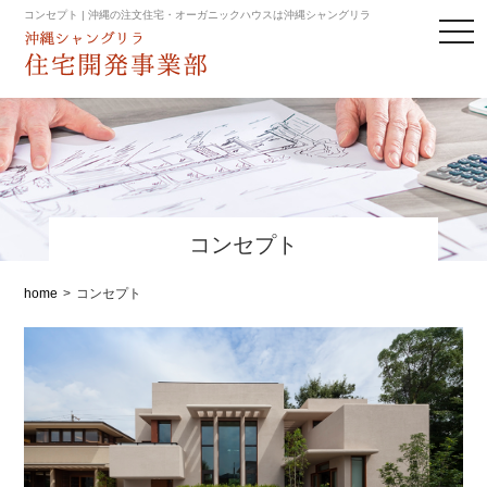
コンセプト | 沖縄の注文住宅・オーガニックハウスは沖縄シャングリラ
toggl
navig
コンセプト
home
>
コンセプト