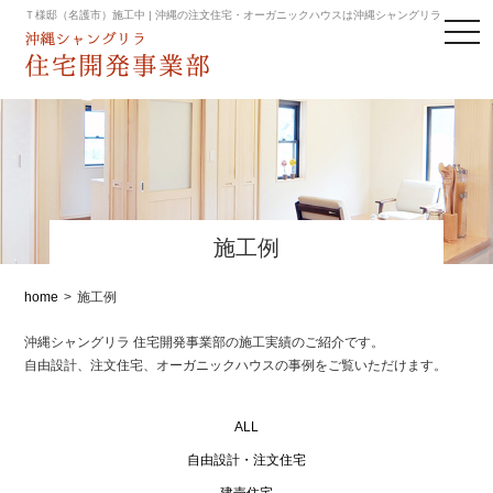
Ｔ様邸（名護市）施工中 | 沖縄の注文住宅・オーガニックハウスは沖縄シャングリラ
toggl
navig
施工例
home
>
施工例
沖縄シャングリラ 住宅開発事業部の施工実績のご紹介です。
自由設計、注文住宅、オーガニックハウスの事例をご覧いただけます。
ALL
自由設計・注文住宅